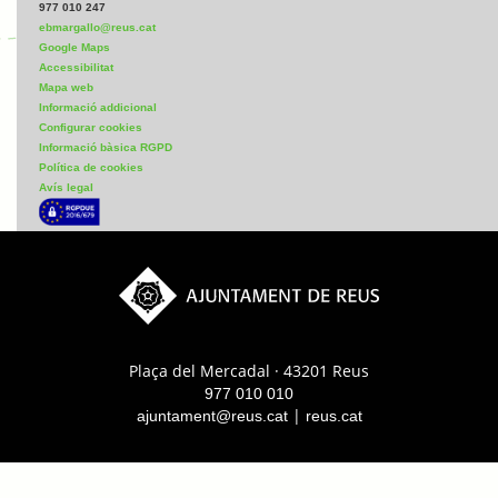
977 010 247
ebmargallo@reus.cat
Google Maps
Accessibilitat
Mapa web
Informació addicional
Configurar cookies
Informació bàsica RGPD
Política de cookies
Avís legal
Plaça del Mercadal · 43201 Reus
977 010 010
|
ajuntament@reus.cat
reus.cat