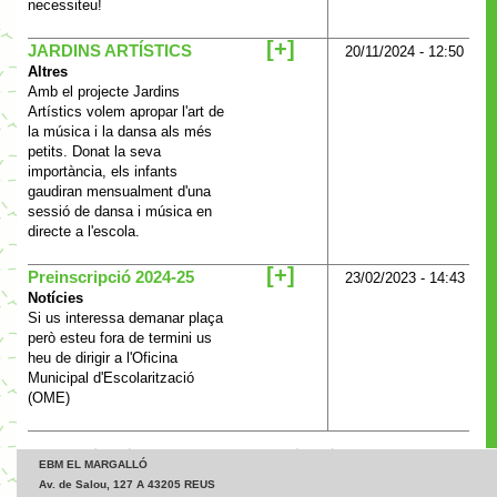
necessiteu!
[+]
JARDINS ARTÍSTICS
20/11/2024 - 12:50
Altres
Amb el projecte Jardins
Artístics volem apropar l'art de
la música i la dansa als més
petits. Donat la seva
importància, els infants
gaudiran mensualment d'una
sessió de dansa i música en
directe a l'escola.
[+]
Preinscripció 2024-25
23/02/2023 - 14:43
Notícies
Si us interessa demanar plaça
però esteu fora de termini us
heu de dirigir a l'Oficina
Municipal d'Escolarització
(OME)
EBM EL MARGALLÓ
Av. de Salou, 127 A 43205 REUS